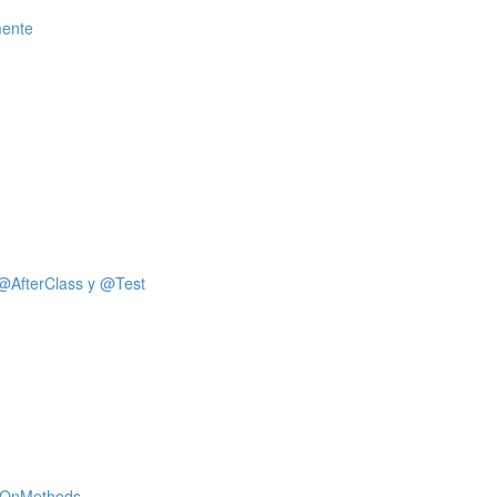
mente
@AfterClass y @Test
dsOnMethods