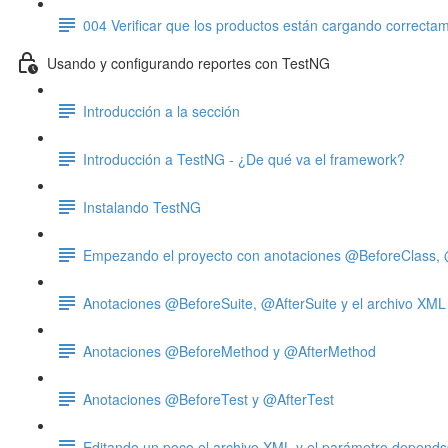
004 Verificar que los productos están cargando correcta
Usando y configurando reportes con TestNG
Introducción a la sección
Introducción a TestNG - ¿De qué va el framework?
Instalando TestNG
Empezando el proyecto con anotaciones @BeforeClass, 
Anotaciones @BeforeSuite, @AfterSuite y el archivo XML
Anotaciones @BeforeMethod y @AfterMethod
Anotaciones @BeforeTest y @AfterTest
Editando un poco el archivo XML y el parámetro depen